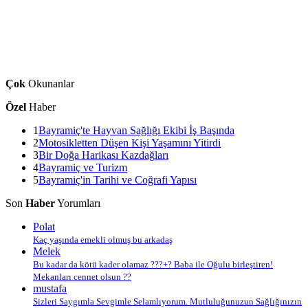
Çok
Okunanlar
Özel
Haber
1
Bayramiç'te Hayvan Sağlığı Ekibi İş Başında
2
Motosikletten Düşen Kişi Yaşamını Yitirdi
3
Bir Doğa Harikası Kazdağları
4
Bayramiç ve Turizm
5
Bayramiç'in Tarihi ve Coğrafi Yapısı
Son
Haber
Yorumları
Polat
Kaç yaşında emekli olmuş bu arkadaş
Melek
Bu kadar da kötü kader olamaz ???+? Baba ile Oğulu birleştiren!
Mekanları cennet olsun ??
mustafa
Sizleri Saygımla Sevgimle Selamlıyorum. Mutluluğunuzun Sağlığınızın