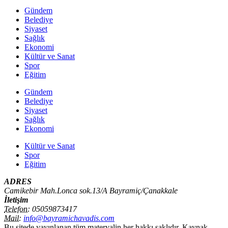
Gündem
Belediye
Siyaset
Sağlık
Ekonomi
Kültür ve Sanat
Spor
Eğitim
Gündem
Belediye
Siyaset
Sağlık
Ekonomi
Kültür ve Sanat
Spor
Eğitim
ADRES
Camikebir Mah.Lonca sok.13/A Bayramiç/Çanakkale
İletişim
Telefon:
05059873417
Mail:
info@bayramichavadis.com
Bu sitede yayınlanan tüm materyalin her hakkı saklıdır. Kaynak