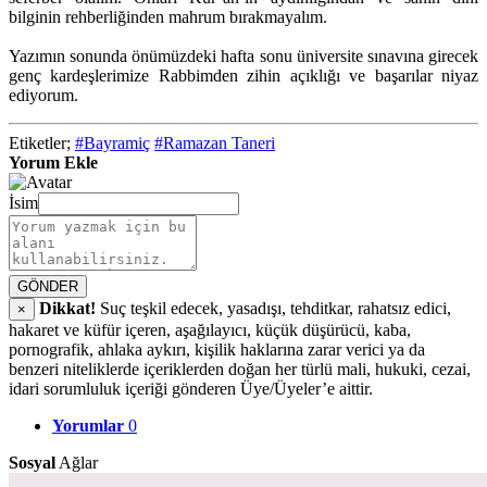
bilginin rehberliğinden mahrum bırakmayalım.
Yazımın sonunda önümüzdeki hafta sonu üniversite sınavına girecek
genç kardeşlerimize Rabbimden zihin açıklığı ve başarılar niyaz
ediyorum.
Etiketler;
#Bayramiç
#Ramazan Taneri
Yorum Ekle
İsim
GÖNDER
Dikkat!
Suç teşkil edecek, yasadışı, tehditkar, rahatsız edici,
×
hakaret ve küfür içeren, aşağılayıcı, küçük düşürücü, kaba,
pornografik, ahlaka aykırı, kişilik haklarına zarar verici ya da
benzeri niteliklerde içeriklerden doğan her türlü mali, hukuki, cezai,
idari sorumluluk içeriği gönderen Üye/Üyeler’e aittir.
Yorumlar
0
Sosyal
Ağlar