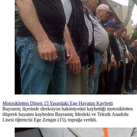
Motosikletten Düşen 15 Yaşındaki Ege Hayatını Kaybetti
Bayramiç ilçesinde direksiyon hakimiyetini kaybettiği motosikletten
düşerek hayatını kaybeden Bayramiç Mesleki ve Teknik Anadolu
Lisesi öğrencisi Ege Zengin (15), toprağa verildi.