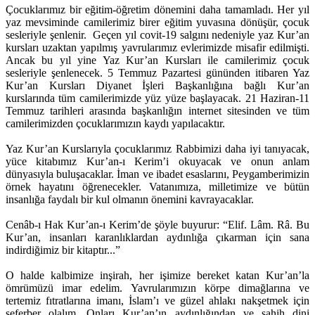
Çocuklarımız bir eğitim-öğretim dönemini daha tamamladı. Her yıl
yaz mevsiminde camilerimiz birer eğitim yuvasına dönüşür, çocuk
sesleriyle şenlenir. Geçen yıl covit-19 salgını nedeniyle yaz Kur’an
kursları uzaktan yapılmış yavrularımız evlerimizde misafir edilmişti.
Ancak bu yıl yine Yaz Kur’an Kursları ile camilerimiz çocuk
sesleriyle şenlenecek. 5 Temmuz Pazartesi gününden itibaren Yaz
Kur’an Kursları Diyanet İşleri Başkanlığına bağlı Kur’an
kurslarında tüm camilerimizde yüz yüze başlayacak. 21 Haziran-11
Temmuz tarihleri arasında başkanlığın internet sitesinden ve tüm
camilerimizden çocuklarımızın kaydı yapılacaktır.
Yaz Kur’an Kurslarıyla çocuklarımız Rabbimizi daha iyi tanıyacak,
yüce kitabımız Kur’an-ı Kerim’i okuyacak ve onun anlam
dünyasıyla buluşacaklar. İman ve ibadet esaslarını, Peygamberimizin
örnek hayatını öğrenecekler. Vatanımıza, milletimize ve bütün
insanlığa faydalı bir kul olmanın önemini kavrayacaklar.
Cenâb-ı Hak Kur’an-ı Kerim’de şöyle buyurur: “Elif. Lâm. Râ. Bu
Kur’an, insanları karanlıklardan aydınlığa çıkarman için sana
indirdiğimiz bir kitaptır...”
O halde kalbimize inşirah, her işimize bereket katan Kur’an’la
ömrümüzü imar edelim. Yavrularımızın körpe dimağlarına ve
tertemiz fıtratlarına imanı, İslam’ı ve güzel ahlakı nakşetmek için
seferber olalım. Onları Kur’an’ın aydınlığından ve sahih dini