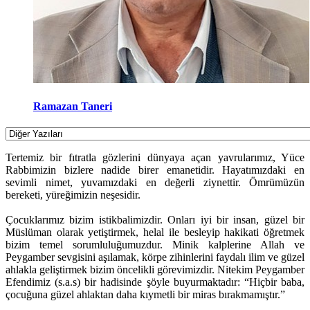
Ramazan Taneri
Tertemiz bir fıtratla gözlerini dünyaya açan yavrularımız, Yüce
Rabbimizin bizlere nadide birer emanetidir. Hayatımızdaki en
sevimli nimet, yuvamızdaki en değerli ziynettir. Ömrümüzün
bereketi, yüreğimizin neşesidir.
Çocuklarımız bizim istikbalimizdir. Onları iyi bir insan, güzel bir
Müslüman olarak yetiştirmek, helal ile besleyip hakikati öğretmek
bizim temel sorumluluğumuzdur. Minik kalplerine Allah ve
Peygamber sevgisini aşılamak, körpe zihinlerini faydalı ilim ve güzel
ahlakla geliştirmek bizim öncelikli görevimizdir. Nitekim Peygamber
Efendimiz (s.a.s) bir hadisinde şöyle buyurmaktadır: “Hiçbir baba,
çocuğuna güzel ahlaktan daha kıymetli bir miras bırakmamıştır.”