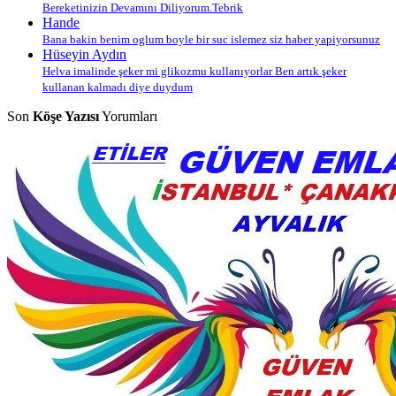
Bereketinizin Devamını Diliyorum.Tebrik
Hande
Bana bakin benim oglum boyle bir suc islemez siz haber yapiyorsunuz
Hüseyin Aydın
Helva imalinde şeker mi glikozmu kullanıyorlar Ben artık şeker
kullanan kalmadı diye duydum
Son
Köşe Yazısı
Yorumları