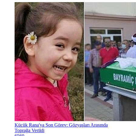
Küçük Rana'ya Son Görev: Gözyaşları Arasında
Toprağa Verildi
6560