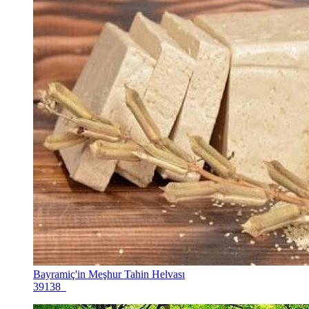
Bayramiç'in Meşhur Tahin Helvası
39138