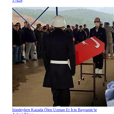
17428
İzindeyken Kazada Ölen Uzman Er İçin Bayramiç'te