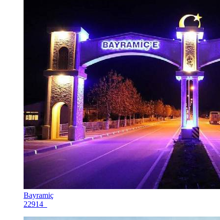
Bayramiç
22914