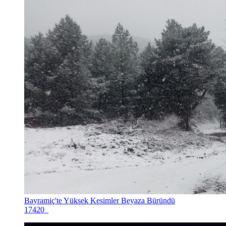
Bayramiç'te Yüksek Kesimler Beyaza Büründü
17420