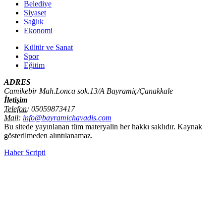
Belediye
Siyaset
Sağlık
Ekonomi
Kültür ve Sanat
Spor
Eğitim
ADRES
Camikebir Mah.Lonca sok.13/A Bayramiç/Çanakkale
İletişim
Telefon:
05059873417
Mail:
info@bayramichavadis.com
Bu sitede yayınlanan tüm materyalin her hakkı saklıdır. Kaynak
gösterilmeden alıntılanamaz.
Haber Scripti