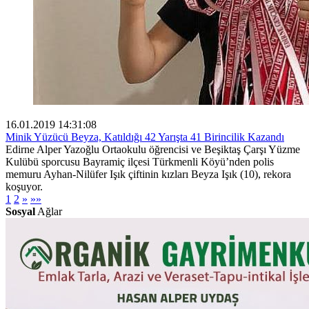
16.01.2019 14:31:08
Minik Yüzücü Beyza, Katıldığı 42 Yarışta 41 Birincilik Kazandı
Edirne Alper Yazoğlu Ortaokulu öğrencisi ve Beşiktaş Çarşı Yüzme
Kulübü sporcusu Bayramiç ilçesi Türkmenli Köyü’nden polis
memuru Ayhan-Nilüfer Işık çiftinin kızları Beyza Işık (10), rekora
koşuyor.
1
2
»
»»
Sosyal
Ağlar