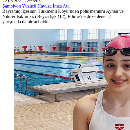
22.05.2021 22:55:05
Şampiyon Yüzücü Havuza İmza Attı
Bayramiç İlçesinin Türkmenli Köyü’nden polis memuru Ayhan ve
Nilüfer Işık’ın kızı Beyza Işık (12), Edirne’de düzenlenen 7
yarışmada da birinci oldu.