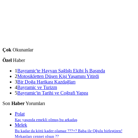
Çok
Okunanlar
Özel
Haber
1
Bayramiç'te Hayvan Sağlığı Ekibi İş Başında
2
Motosikletten Düşen Kişi Yaşamını Yitirdi
3
Bir Doğa Harikası Kazdağları
4
Bayramiç ve Turizm
5
Bayramiç'in Tarihi ve Coğrafi Yapısı
Son
Haber
Yorumları
Polat
Kaç yaşında emekli olmuş bu arkadaş
Melek
Bu kadar da kötü kader olamaz ???+? Baba ile Oğulu birleştiren!
Mekanları cennet olsun ??