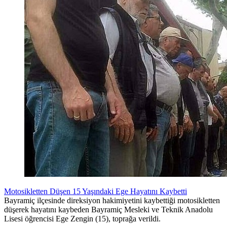
Motosikletten Düşen 15 Yaşındaki Ege Hayatını Kaybetti
Bayramiç ilçesinde direksiyon hakimiyetini kaybettiği motosikletten
düşerek hayatını kaybeden Bayramiç Mesleki ve Teknik Anadolu
Lisesi öğrencisi Ege Zengin (15), toprağa verildi.