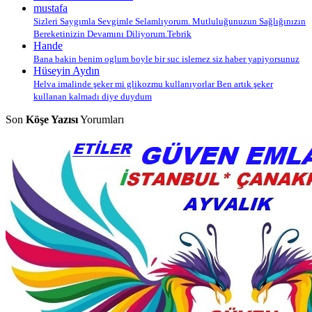
mustafa
Sizleri Saygımla Sevgimle Selamlıyorum. Mutluluğunuzun Sağlığınızın
Bereketinizin Devamını Diliyorum.Tebrik
Hande
Bana bakin benim oglum boyle bir suc islemez siz haber yapiyorsunuz
Hüseyin Aydın
Helva imalinde şeker mi glikozmu kullanıyorlar Ben artık şeker
kullanan kalmadı diye duydum
Son
Köşe Yazısı
Yorumları