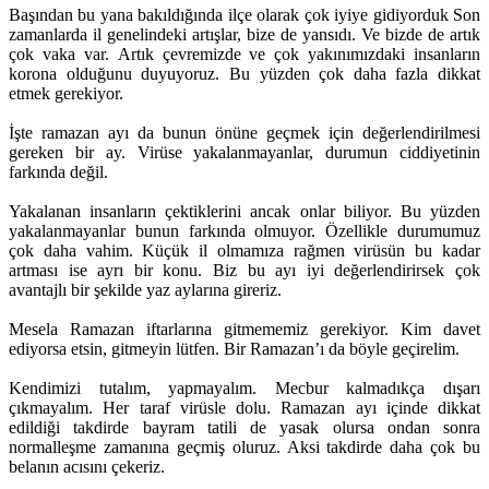
Başından bu yana bakıldığında ilçe olarak çok iyiye gidiyorduk Son
zamanlarda il genelindeki artışlar, bize de yansıdı. Ve bizde de artık
çok vaka var. Artık çevremizde ve çok yakınımızdaki insanların
korona olduğunu duyuyoruz. Bu yüzden çok daha fazla dikkat
etmek gerekiyor.
İşte ramazan ayı da bunun önüne geçmek için değerlendirilmesi
gereken bir ay. Virüse yakalanmayanlar, durumun ciddiyetinin
farkında değil.
Yakalanan insanların çektiklerini ancak onlar biliyor. Bu yüzden
yakalanmayanlar bunun farkında olmuyor. Özellikle durumumuz
çok daha vahim. Küçük il olmamıza rağmen virüsün bu kadar
artması ise ayrı bir konu. Biz bu ayı iyi değerlendirirsek çok
avantajlı bir şekilde yaz aylarına gireriz.
Mesela Ramazan iftarlarına gitmememiz gerekiyor. Kim davet
ediyorsa etsin, gitmeyin lütfen. Bir Ramazan’ı da böyle geçirelim.
Kendimizi tutalım, yapmayalım. Mecbur kalmadıkça dışarı
çıkmayalım. Her taraf virüsle dolu. Ramazan ayı içinde dikkat
edildiği takdirde bayram tatili de yasak olursa ondan sonra
normalleşme zamanına geçmiş oluruz. Aksi takdirde daha çok bu
belanın acısını çekeriz.