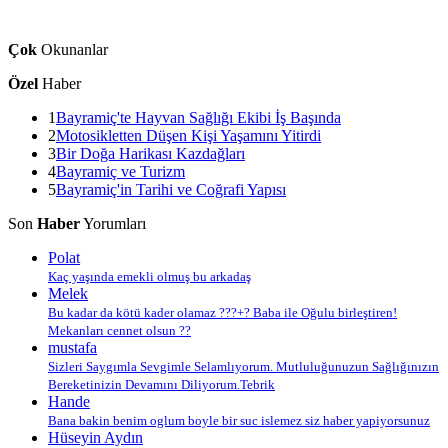
Çok
Okunanlar
Özel
Haber
1
Bayramiç'te Hayvan Sağlığı Ekibi İş Başında
2
Motosikletten Düşen Kişi Yaşamını Yitirdi
3
Bir Doğa Harikası Kazdağları
4
Bayramiç ve Turizm
5
Bayramiç'in Tarihi ve Coğrafi Yapısı
Son
Haber
Yorumları
Polat
Kaç yaşında emekli olmuş bu arkadaş
Melek
Bu kadar da kötü kader olamaz ???+? Baba ile Oğulu birleştiren!
Mekanları cennet olsun ??
mustafa
Sizleri Saygımla Sevgimle Selamlıyorum. Mutluluğunuzun Sağlığınızın
Bereketinizin Devamını Diliyorum.Tebrik
Hande
Bana bakin benim oglum boyle bir suc islemez siz haber yapiyorsunuz
Hüseyin Aydın