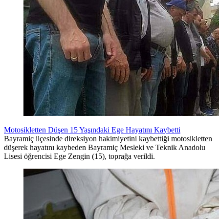
Motosikletten Düşen 15 Yaşındaki Ege Hayatını Kaybetti
Bayramiç ilçesinde direksiyon hakimiyetini kaybettiği motosikletten
düşerek hayatını kaybeden Bayramiç Mesleki ve Teknik Anadolu
Lisesi öğrencisi Ege Zengin (15), toprağa verildi.