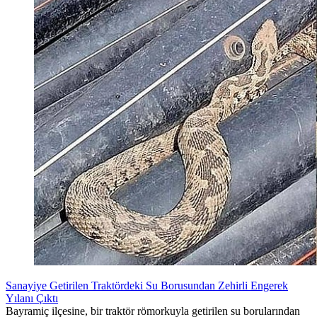
Sanayiye Getirilen Traktördeki Su Borusundan Zehirli Engerek
Yılanı Çıktı
Bayramiç ilçesine, bir traktör römorkuyla getirilen su borularından