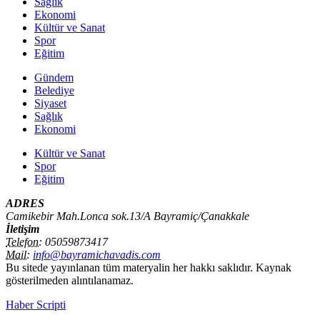
Sağlık
Ekonomi
Kültür ve Sanat
Spor
Eğitim
Gündem
Belediye
Siyaset
Sağlık
Ekonomi
Kültür ve Sanat
Spor
Eğitim
ADRES
Camikebir Mah.Lonca sok.13/A Bayramiç/Çanakkale
İletişim
Telefon:
05059873417
Mail:
info@bayramichavadis.com
Bu sitede yayınlanan tüm materyalin her hakkı saklıdır. Kaynak
gösterilmeden alıntılanamaz.
Haber Scripti