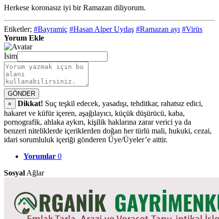
Herkese koronasız iyi bir Ramazan diliyorum.
Etiketler;
#Bayramiç
#Hasan Alper Uydaş
#Ramazan ayı
#Virüs
Yorum Ekle
İsim
GÖNDER
Dikkat!
Suç teşkil edecek, yasadışı, tehditkar, rahatsız edici,
×
hakaret ve küfür içeren, aşağılayıcı, küçük düşürücü, kaba,
pornografik, ahlaka aykırı, kişilik haklarına zarar verici ya da
benzeri niteliklerde içeriklerden doğan her türlü mali, hukuki, cezai,
idari sorumluluk içeriği gönderen Üye/Üyeler’e aittir.
Yorumlar
0
Sosyal
Ağlar