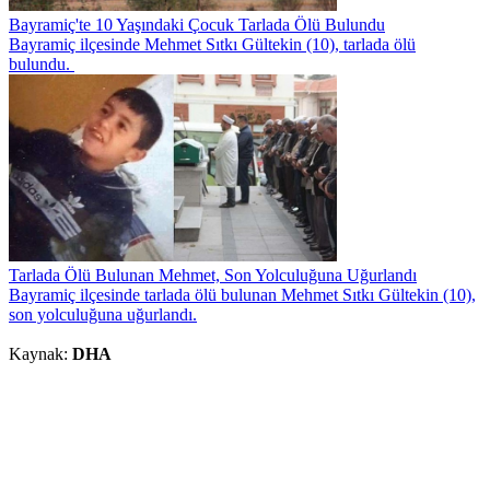
Bayramiç'te 10 Yaşındaki Çocuk Tarlada Ölü Bulundu
Bayramiç ilçesinde Mehmet Sıtkı Gültekin (10), tarlada ölü
bulundu.
Tarlada Ölü Bulunan Mehmet, Son Yolculuğuna Uğurlandı
Bayramiç ilçesinde tarlada ölü bulunan Mehmet Sıtkı Gültekin (10),
son yolculuğuna uğurlandı.
Kaynak:
DHA