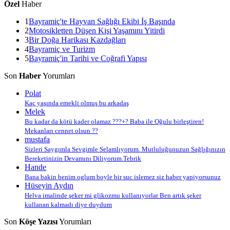
Özel
Haber
1
Bayramiç'te Hayvan Sağlığı Ekibi İş Başında
2
Motosikletten Düşen Kişi Yaşamını Yitirdi
3
Bir Doğa Harikası Kazdağları
4
Bayramiç ve Turizm
5
Bayramiç'in Tarihi ve Coğrafi Yapısı
Son
Haber
Yorumları
Polat
Kaç yaşında emekli olmuş bu arkadaş
Melek
Bu kadar da kötü kader olamaz ???+? Baba ile Oğulu birleştiren!
Mekanları cennet olsun ??
mustafa
Sizleri Saygımla Sevgimle Selamlıyorum. Mutluluğunuzun Sağlığınızın
Bereketinizin Devamını Diliyorum.Tebrik
Hande
Bana bakin benim oglum boyle bir suc islemez siz haber yapiyorsunuz
Hüseyin Aydın
Helva imalinde şeker mi glikozmu kullanıyorlar Ben artık şeker
kullanan kalmadı diye duydum
Son
Köşe Yazısı
Yorumları