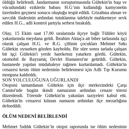
öldüğü belirlendi. Jandarmanın soruşturmasında Gültekin'in başı ve
vücudundaki eziklerin babası H.G’nin kullandığı kamyonetin
üzerinden geçmesi sonucu oluştuğu tespit edildi. Gözaltına alınan ve
savcılık ifadesinin ardından tutuklanma talebiyle mahkemeye sevk
edilen H.G., adli kontrol şartıyla serbest bırakıldı.
Olay, 15 Ekim saat 17.00 sıralarında ilçeye bağlı Tülüler köyü
yakınlarında meydana geldi. İbrahim Aktaş'a ait biber tarlasında işçi
olarak çalışan H.G. ve R.G. çiftinin çocukları Mehmet Sıtkı
Gültekin oynarken gözden kayboldu. Bir süre sonra tarlada çalışan
bir işçi Gültekin'i yerde hareketsiz yatarken gördü. Gültekin,
otomobil ile Bayramiç Devlet Hastanesi'ne getirildi. Gültekin,
hastanede yapılan müdahaleye rağmen kurtarılamadı. Gültekin'in
cenazesi kesin ölüm nedeninin belirlenmesi için Adli Tıp Kurumu
morguna kaldırıldı.
SON YOLCULUĞUNA UĞURLANDI
Otopsisi tamamlanan Gültekin için ilçe merkezindeki Çarşı
Camisi'nde bugün ikindi namazının ardından cenaze töreni
düzenlendi. Törende Gültekin'in yakınları taziyeleri kabul etti.
Gültekin'in cenazesi kılınan namazın ardından ilçe mezarlığına
defnedildi.
ÖLÜM NEDENİ BELİRLENDİ
Mehmet Sıddık Gültekin’in otopsi raporunda ise ölüm nedeninin