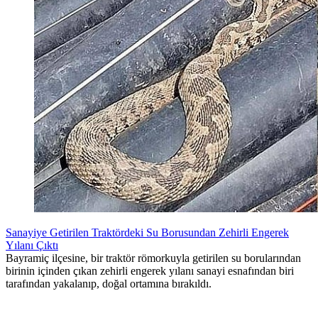
Sanayiye Getirilen Traktördeki Su Borusundan Zehirli Engerek
Yılanı Çıktı
Bayramiç ilçesine, bir traktör römorkuyla getirilen su borularından
birinin içinden çıkan zehirli engerek yılanı sanayi esnafından biri
tarafından yakalanıp, doğal ortamına bırakıldı.