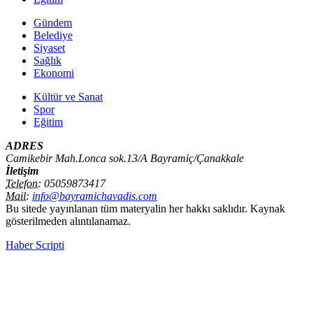
Gündem
Belediye
Siyaset
Sağlık
Ekonomi
Kültür ve Sanat
Spor
Eğitim
ADRES
Camikebir Mah.Lonca sok.13/A Bayramiç/Çanakkale
İletişim
Telefon:
05059873417
Mail:
info@bayramichavadis.com
Bu sitede yayınlanan tüm materyalin her hakkı saklıdır. Kaynak
gösterilmeden alıntılanamaz.
Haber Scripti