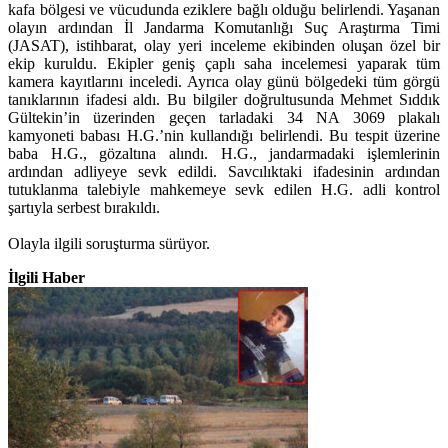
kafa bölgesi ve vücudunda eziklere bağlı olduğu belirlendi. Yaşanan
olayın ardından İl Jandarma Komutanlığı Suç Araştırma Timi
(JASAT), istihbarat, olay yeri inceleme ekibinden oluşan özel bir
ekip kuruldu. Ekipler geniş çaplı saha incelemesi yaparak tüm
kamera kayıtlarını inceledi. Ayrıca olay günü bölgedeki tüm görgü
tanıklarının ifadesi aldı. Bu bilgiler doğrultusunda Mehmet Sıddık
Gültekin’in üzerinden geçen tarladaki 34 NA 3069 plakalı
kamyoneti babası H.G.’nin kullandığı belirlendi. Bu tespit üzerine
baba H.G., gözaltına alındı. H.G., jandarmadaki işlemlerinin
ardından adliyeye sevk edildi. Savcılıktaki ifadesinin ardından
tutuklanma talebiyle mahkemeye sevk edilen H.G. adli kontrol
şartıyla serbest bırakıldı.
Olayla ilgili soruşturma sürüyor.
İlgili Haber