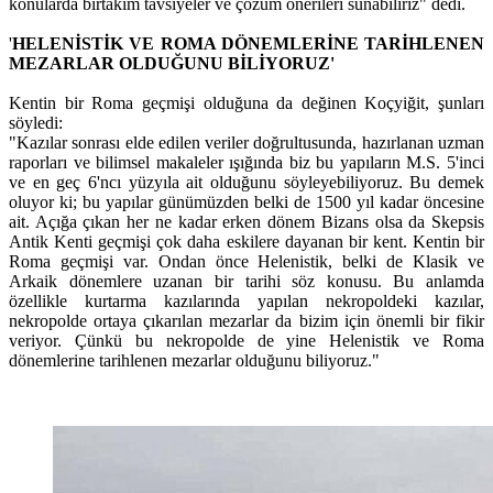
konularda birtakım tavsiyeler ve çözüm önerileri sunabiliriz" dedi.
'
HELENİSTİK VE ROMA DÖNEMLERİNE TARİHLENEN
MEZARLAR OLDUĞUNU BİLİYORUZ'
Kentin bir Roma geçmişi olduğuna da değinen Koçyiğit, şunları
söyledi:
"Kazılar sonrası elde edilen veriler doğrultusunda, hazırlanan uzman
raporları ve bilimsel makaleler ışığında biz bu yapıların M.S. 5'inci
ve en geç 6'ncı yüzyıla ait olduğunu söyleyebiliyoruz. Bu demek
oluyor ki; bu yapılar günümüzden belki de 1500 yıl kadar öncesine
ait. Açığa çıkan her ne kadar erken dönem Bizans olsa da Skepsis
Antik Kenti geçmişi çok daha eskilere dayanan bir kent. Kentin bir
Roma geçmişi var. Ondan önce Helenistik, belki de Klasik ve
Arkaik dönemlere uzanan bir tarihi söz konusu. Bu anlamda
özellikle kurtarma kazılarında yapılan nekropoldeki kazılar,
nekropolde ortaya çıkarılan mezarlar da bizim için önemli bir fikir
veriyor. Çünkü bu nekropolde de yine Helenistik ve Roma
dönemlerine tarihlenen mezarlar olduğunu biliyoruz."