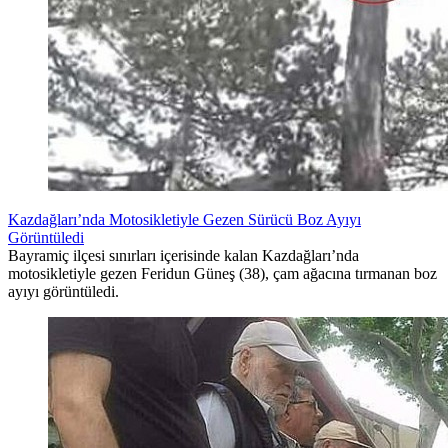
Kazdağları’nda Motosikletiyle Gezen Sürücü Boz Ayıyı
Görüntüledi
Bayramiç ilçesi sınırları içerisinde kalan Kazdağları’nda
motosikletiyle gezen Feridun Güneş (38), çam ağacına tırmanan boz
ayıyı görüntüledi.