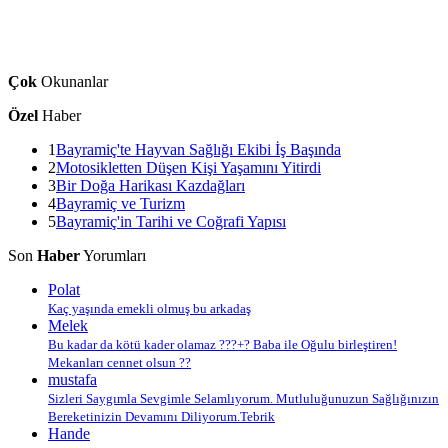
Çok
Okunanlar
Özel
Haber
1
Bayramiç'te Hayvan Sağlığı Ekibi İş Başında
2
Motosikletten Düşen Kişi Yaşamını Yitirdi
3
Bir Doğa Harikası Kazdağları
4
Bayramiç ve Turizm
5
Bayramiç'in Tarihi ve Coğrafi Yapısı
Son
Haber
Yorumları
Polat
Kaç yaşında emekli olmuş bu arkadaş
Melek
Bu kadar da kötü kader olamaz ???+? Baba ile Oğulu birleştiren!
Mekanları cennet olsun ??
mustafa
Sizleri Saygımla Sevgimle Selamlıyorum. Mutluluğunuzun Sağlığınızın
Bereketinizin Devamını Diliyorum.Tebrik
Hande