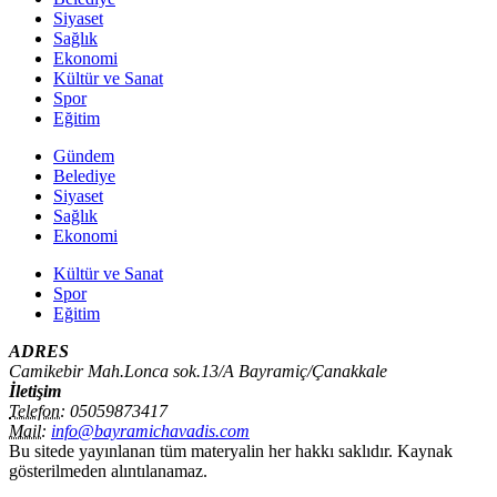
Siyaset
Sağlık
Ekonomi
Kültür ve Sanat
Spor
Eğitim
Gündem
Belediye
Siyaset
Sağlık
Ekonomi
Kültür ve Sanat
Spor
Eğitim
ADRES
Camikebir Mah.Lonca sok.13/A Bayramiç/Çanakkale
İletişim
Telefon:
05059873417
Mail:
info@bayramichavadis.com
Bu sitede yayınlanan tüm materyalin her hakkı saklıdır. Kaynak
gösterilmeden alıntılanamaz.