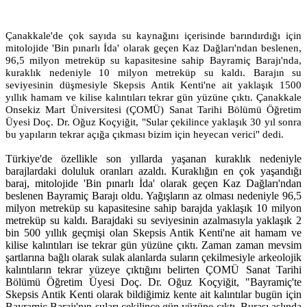
Çanakkale'de çok sayıda su kaynağını içerisinde barındırdığı için
mitolojide 'Bin pınarlı İda' olarak geçen Kaz Dağları'ndan beslenen,
96,5 milyon metreküp su kapasitesine sahip Bayramiç Barajı'nda,
kuraklık nedeniyle 10 milyon metreküp su kaldı. Barajın su
seviyesinin düşmesiyle Skepsis Antik Kenti'ne ait yaklaşık 1500
yıllık hamam ve kilise kalıntıları tekrar gün yüzüne çıktı. Çanakkale
Onsekiz Mart Üniversitesi (ÇOMÜ) Sanat Tarihi Bölümü Öğretim
Üyesi Doç. Dr. Oğuz Koçyiğit, "Sular çekilince yaklaşık 30 yıl sonra
bu yapıların tekrar açığa çıkması bizim için heyecan verici" dedi.
Türkiye'de özellikle son yıllarda yaşanan kuraklık nedeniyle
barajlardaki doluluk oranları azaldı. Kuraklığın en çok yaşandığı
baraj, mitolojide 'Bin pınarlı İda' olarak geçen Kaz Dağları'ndan
beslenen Bayramiç Barajı oldu. Yağışların az olması nedeniyle 96,5
milyon metreküp su kapasitesine sahip barajda yaklaşık 10 milyon
metreküp su kaldı. Barajdaki su seviyesinin azalmasıyla yaklaşık 2
bin 500 yıllık geçmişi olan Skepsis Antik Kenti'ne ait hamam ve
kilise kalıntıları ise tekrar gün yüzüne çıktı. Zaman zaman mevsim
şartlarına bağlı olarak sulak alanlarda suların çekilmesiyle arkeolojik
kalıntıların tekrar yüzeye çıktığını belirten ÇOMÜ Sanat Tarihi
Bölümü Öğretim Üyesi Doç. Dr. Oğuz Koçyiğit, "Bayramiç'te
Skepsis Antik Kenti olarak bildiğimiz kente ait kalıntılar bugün için
Bayramiç Barajı'nın suları çekilince gün yüzüne çıktı. Burası aslında