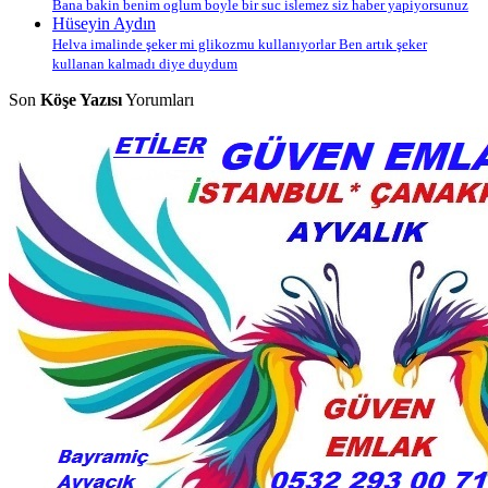
Bana bakin benim oglum boyle bir suc islemez siz haber yapiyorsunuz
Hüseyin Aydın
Helva imalinde şeker mi glikozmu kullanıyorlar Ben artık şeker
kullanan kalmadı diye duydum
Son
Köşe Yazısı
Yorumları