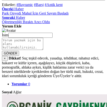
Etiketler;
#Bayramiç
#Barsj
#Antik kent
Önceki
Haber
Park Onyedi Mahal İçin Geri Sayım Başladı
Sonraki
Haber
Öğretmenliği Bıraktı Arıcı Oldu
Yorum Ekle
İsim
GÖNDER
Dikkat!
Suç teşkil edecek, yasadışı, tehditkar, rahatsız edici,
×
hakaret ve küfür içeren, aşağılayıcı, küçük düşürücü, kaba,
pornografik, ahlaka aykırı, kişilik haklarına zarar verici ya da
benzeri niteliklerde içeriklerden doğan her türlü mali, hukuki, cezai,
idari sorumluluk içeriği gönderen Üye/Üyeler’e aittir.
Yorumlar
0
Sosyal
Ağlar