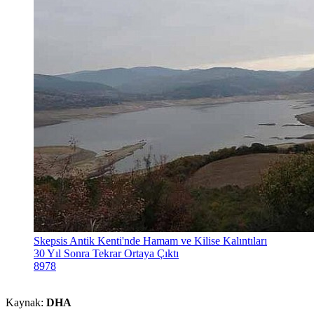
Skepsis Antik Kenti'nde Hamam ve Kilise Kalıntıları
30 Yıl Sonra Tekrar Ortaya Çıktı
8978
Kaynak:
DHA