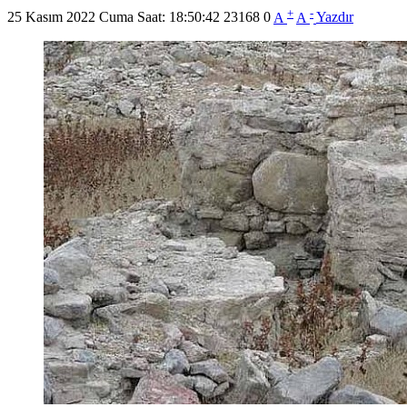
+
-
25 Kasım 2022 Cuma Saat: 18:50:42
23168
0
A
A
Yazdır