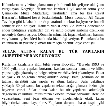
Kalıntıların su yüzüne çıkmasının çok önemli bir gelişme olduğunu
vurgulayan Koçyiğit, "Kurtarma kazıları 1 yıl aradan sonra yine
Çanakkale Müze Müdürlüğü tarafından ama bu kez Cevat
Başaran'ın bilimsel heyet başkanlığında, Musa Tombul, Ali Yalçın
Tavukçu gibi kalabalık bir ekip tarafından tekrar başlıyor ve önemli
sonuçlar elde ediliyor. Hamam yapısı özellikle Bizans döneminde
ender bildiğimiz yapılardan biri ve sahip olduğu süsleme özellikleri
nedeniyle önem taşıyor. Dönemin mimarisi, inşaat teknikleri, hamam
ve yıkanma gelenekleri hakkında bize bilgi veriyor. Bu anlamda bu
kalıntıların su yüzüne çıkması bizim için önemli" diye konuştu.
'
SULAR ALTINA KALAN BU TÜR YAPILARIN
AKIBETİNİ MERAK EDİYORUZ'
Kurtarma kazılarıyla ilgili bilgi veren Koçyiğit, "Burada 1993 ve
1995 yıllarında yapılan kurtarma kazıları sonrası hamam ve kilise
yapısı açığa çıkartılıyor, belgeleniyor ve rölöveleri çıkartılıyor. Fakat
ne yazık ki bölgenin ihtiyaçlarından dolayı, baraj gölünün de su
tutması gerektiği için yapılar su altına kalıyor. Sular çekilince
yaklaşık 30 yıl sonra bu yapıların tekrar açığa çıkması bizim için
heyecan verici. Sular altına kalan bu tür yapıların, arkeolojik
değerlerin ve kültürel mirasımızın akıbetini merak ediyoruz. Belki de
yapacağımız yeni bazı gözlem ve incelemelerle eksik kalan
bilgilerimizi tamamlayabiliriz. Yapıların durumu, hasar tespiti gibi