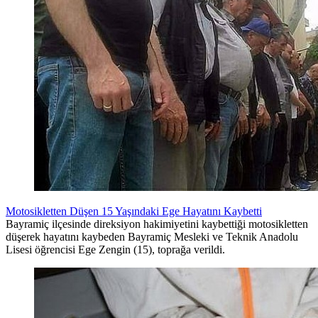
Motosikletten Düşen 15 Yaşındaki Ege Hayatını Kaybetti
Bayramiç ilçesinde direksiyon hakimiyetini kaybettiği motosikletten
düşerek hayatını kaybeden Bayramiç Mesleki ve Teknik Anadolu
Lisesi öğrencisi Ege Zengin (15), toprağa verildi.