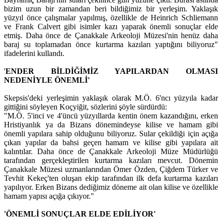
bizim uzun bir zamandan beri bildiğimiz bir yerleşim. Yaklaşık
yüzyıl önce çalışmalar yapılmış, özellikle de Heinrich Schliemann
ve Frank Calvert gibi isimler kazı yaparak önemli sonuçlar elde
etmiş. Daha önce de Çanakkale Arkeoloji Müzesi'nin henüz daha
baraj su toplamadan önce kurtarma kazıları yaptığını biliyoruz"
ifadelerini kullandı.
'
ENDER BİLDİĞİMİZ YAPILARDAN OLMASI
NEDENİYLE ÖNEMLİ'
Skepsis'deki yerleşimin yaklaşık olarak M.Ö. 6'ncı yüzyıla kadar
gittiğini söyleyen Koçyiğit, sözlerini şöyle sürdürdü:
"M.Ö. 5'inci ve 4'üncü yüzyıllarda kentin önem kazandığını, erken
Hristiyanlık ya da Bizans dönemindeyse kilise ve hamam gibi
önemli yapılara sahip olduğunu biliyoruz. Sular çekildiği için açığa
çıkan yapılar da bahsi geçen hamam ve kilise gibi yapılara ait
kalıntılar. Daha önce de Çanakkale Arkeoloji Müze Müdürlüğü
tarafından gerçekleştirilen kurtarma kazıları mevcut. Dönemin
Çanakkale Müzesi uzmanlarından Ömer Özden, Çiğdem Türker ve
Tevhit Kekeç'ten oluşan ekip tarafından ilk defa kurtarma kazıları
yapılıyor. Erken Bizans dediğimiz döneme ait olan kilise ve özellikle
hamam yapısı açığa çıkıyor."
'ÖNEMLİ SONUÇLAR ELDE EDİLİYOR'