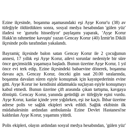
Ezine ilçesinde, boşanma aşamasındaki eşi Ayşe Korur'u (38) av
tüfeğiyle öldürdükten sonra, sosyal medya hesabından 'gülen yüz'
ifadesi ve 'gururlu hissediyor' paylaşımı yaparak, 'Ayşe Korur
Hakk'ın rahmetine kavuştu' yazan Gencay Korur (40) İzmir'in Dikili
ilçesinde polis tarafından yakalandı.
Bayramiç ilçesinde balon satan Gencay Korur ile 2 çocuğunun
annesi, 17 yıllık eşi Ayşe Korur, ailevi sorunlar nedeniyle bir süre
önce geçimsizlik yaşamaya başladı. Bunun üzerine Ayşe Korur, 1 yıl
önce evi terk edip, Ezine ilçesindeki babaevine dönerek, boşanma
davası açtı. Gencay Korur, önceki gün saat 20.00 sıralarında,
boşanma davaları süren eşiyle konuşmak için kayınpederinin evine
gitti. Ayşe Korur ise kendisini aldatmakla suçlayan eşiyle konuşmayı
kabul etmedi. Bunun üzerine çift arasında çıkan tartışma, kavgaya
dönüştü. Gencay Korur, yanında getirdiği av tüfeğiyle eşini vurdu.
Ayşe Korur, kanlar içinde yere yığılırken, eşi ise kaçtı. İhbar üzerine
adrese polis ve sağlık ekipleri sevk edildi. Sağlık ekibinin ilk
müdahalesinin ardından ambulansla Ezine Devlet Hastanesi'ne
kaldırılan Ayşe Korur, yaşamını yitirdi.
Polis ekipleri, olayın ardından sosyal medya hesabından, 'gülen yüz'