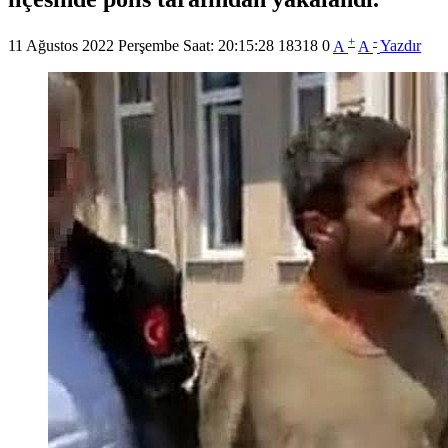
+
-
11 Ağustos 2022 Perşembe Saat: 20:15:28
18318
0
A
A
Yazdır