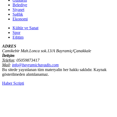
Gündem
Belediye
Siyaset
Sağlık
Ekonomi
Kültür ve Sanat
Spor
Eğitim
ADRES
Camikebir Mah.Lonca sok.13/A Bayramiç/Çanakkale
İletişim
Telefon:
05059873417
Mail:
info@bayramichavadis.com
Bu sitede yayınlanan tüm materyalin her hakkı saklıdır. Kaynak
gösterilmeden alıntılanamaz.
Haber Scripti