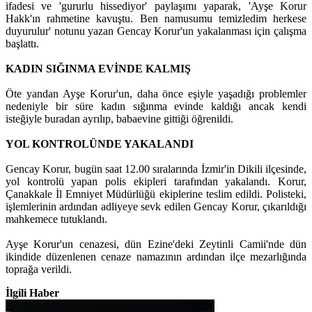
ifadesi ve 'gururlu hissediyor' paylaşımı yaparak, 'Ayşe Korur
Hakk'ın rahmetine kavuştu. Ben namusumu temizledim herkese
duyurulur' notunu yazan Gencay Korur'un yakalanması için çalışma
başlattı.
KADIN SIĞINMA EVİNDE KALMIŞ
Öte yandan Ayşe Korur'un, daha önce eşiyle yaşadığı problemler
nedeniyle bir süre kadın sığınma evinde kaldığı ancak kendi
isteğiyle buradan ayrılıp, babaevine gittiği öğrenildi.
YOL KONTROLÜNDE YAKALANDI
Gencay Korur, bugün saat 12.00 sıralarında İzmir'in Dikili ilçesinde,
yol kontrolü yapan polis ekipleri tarafından yakalandı. Korur,
Çanakkale İl Emniyet Müdürlüğü ekiplerine teslim edildi. Polisteki,
işlemlerinin ardından adliyeye sevk edilen Gencay Korur, çıkarıldığı
mahkemece tutuklandı.
Ayşe Korur'un cenazesi, dün Ezine'deki Zeytinli Camii'nde dün
ikindide düzenlenen cenaze namazının ardından ilçe mezarlığında
toprağa verildi.
İlgili Haber