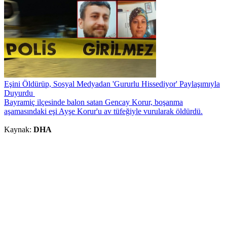
Eşini Öldürüp, Sosyal Medyadan 'Gururlu Hissediyor' Paylaşımıyla
Duyurdu
Bayramiç ilçesinde balon satan Gencay Korur, boşanma
aşamasındaki eşi Ayşe Korur'u av tüfeğiyle vurularak öldürdü.
Kaynak:
DHA