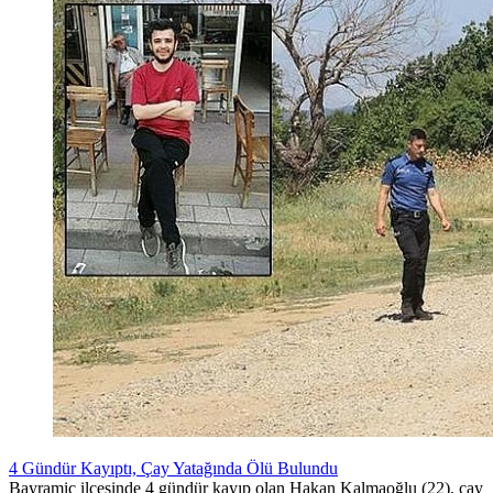
4 Gündür Kayıptı, Çay Yatağında Ölü Bulundu
Bayramiç ilçesinde 4 gündür kayıp olan Hakan Kalmaoğlu (22), çay