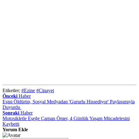
Etiketler;
#Ezine
#Cinayet
Önceki
Haber
Eşini Öldürüp, Sosyal Medyadan 'Gururlu Hissediyor' Paylaşımıyla
Duyurdu
Sonraki
Haber
Motosikletle Eşeğe Çarpan Ömer, 4 Günlük Yaşam Mücadelesini
Kaybetti
Yorum Ekle