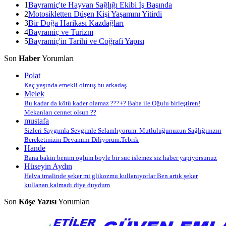
1
Bayramiç'te Hayvan Sağlığı Ekibi İş Başında
2
Motosikletten Düşen Kişi Yaşamını Yitirdi
3
Bir Doğa Harikası Kazdağları
4
Bayramiç ve Turizm
5
Bayramiç'in Tarihi ve Coğrafi Yapısı
Son
Haber
Yorumları
Polat
Kaç yaşında emekli olmuş bu arkadaş
Melek
Bu kadar da kötü kader olamaz ???+? Baba ile Oğulu birleştiren!
Mekanları cennet olsun ??
mustafa
Sizleri Saygımla Sevgimle Selamlıyorum. Mutluluğunuzun Sağlığınızın
Bereketinizin Devamını Diliyorum.Tebrik
Hande
Bana bakin benim oglum boyle bir suc islemez siz haber yapiyorsunuz
Hüseyin Aydın
Helva imalinde şeker mi glikozmu kullanıyorlar Ben artık şeker
kullanan kalmadı diye duydum
Son
Köşe Yazısı
Yorumları