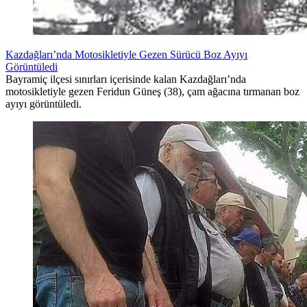
Kazdağları’nda Motosikletiyle Gezen Sürücü Boz Ayıyı
Görüntüledi
Bayramiç ilçesi sınırları içerisinde kalan Kazdağları’nda
motosikletiyle gezen Feridun Güneş (38), çam ağacına tırmanan boz
ayıyı görüntüledi.