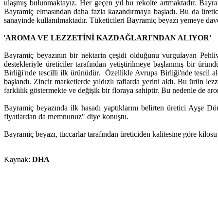
ulaşmış bulunmaktayız. Her geçen yıl bu rekolte artmaktadır. Bayra
Bayramiç elmasından daha fazla kazandırmaya başladı. Bu da üretici
sanayinde kullanılmaktadır. Tüketicileri Bayramiç beyazı yemeye dav
'
AROMA VE LEZZETİNİ KAZDAĞLARI'NDAN ALIYOR'
Bayramiç beyazının bir nektarin çeşidi olduğunu vurgulayan Pehlivan
destekleriyle üreticiler tarafından yetiştirilmeye başlanmış bir ürü
Birliği'nde tescilli ilk ürünüdür. Özellikle Avrupa Birliği'nde tescil 
başlandı. Zincir marketlerde yıldızlı raflarda yerini aldı. Bu ürün l
farklılık göstermekte ve değişik bir floraya sahiptir. Bu nedenle de ar
Bayramiç beyazında ilk hasadı yaptıklarını belirten üretici Ayşe Dö
fiyatlardan da memnunuz" diye konuştu.
Bayramiç beyazı, tüccarlar tarafından üreticiden kalitesine göre kilosu
Kaynak:
DHA