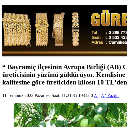
Bayramiç ilçesinin Avrupa Birliği (AB) Co
üreticisinin yüzünü güldürüyor. Kendisine
kalitesine göre üreticiden kilosu 10 TL'den
+
-
11 Temmuz 2022 Pazartesi Saat: 11:21:35
19312
0
A
A
Yazdır