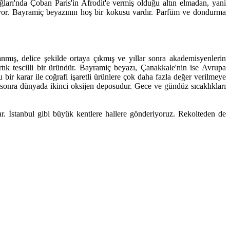
ları'nda Çoban Paris'in Afrodit'e vermiş olduğu altın elmadan, yani
nuyor. Bayramiç beyazının hoş bir kokusu vardır. Parfüm ve dondurma
anmış, delice şekilde ortaya çıkmış ve yıllar sonra akademisyenlerin
artık tescilli bir üründür. Bayramiç beyazı, Çanakkale'nin ise Avrupa
u bir karar ile coğrafi işaretli ürünlere çok daha fazla değer verilmeye
en sonra dünyada ikinci oksijen deposudur. Gece ve gündüz sıcaklıkları
ar. İstanbul gibi büyük kentlere hallere gönderiyoruz. Rekolteden de