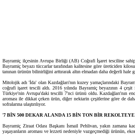
Bayramiç ilçesinin Avrupa Birliği (AB) Coğrafi İşaret tesciline sah
Bayramiç beyazı tüccarlar tarafından kalitesine göre üreticiden kilo
tanınan ürünün bilinirliğini arttırarak altın elmadan daha değerli hale ge
Mitolojik adı 'İda' olan Kazdağları'nın kuzey yamaçlarındaki Bayrami
coğrafi işaret tescili aldı. 2016 yılında Bayramiç beyazının 4 çeşit
Türkiye'nin Avrupa'daki tescilli 7'nci ürünü oldu. Kazdağları'nın e
aroması ile dikkat çeken ürün, diğer nektarin çeşitlerine göre de dah
sofralarına ulaştırılıyor.
'
7 BİN 500 DEKAR ALANDA 15 BİN TON BİR REKOLTEYE
Bayramiç Ziraat Odası Başkanı İsmail Pehlivan, yakın zamana kadar
yaşayanların aroması ve lezzeti nedeniyle vazgeçmediği ürünün, ekon