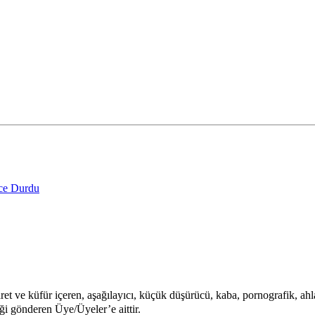
nce Durdu
aret ve küfür içeren, aşağılayıcı, küçük düşürücü, kaba, pornografik, ahlak
iği gönderen Üye/Üyeler’e aittir.