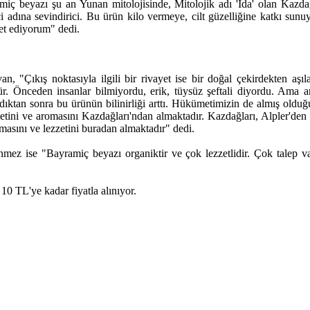
miç beyazı şu an Yunan mitolojisinde, Mitolojik adı 'İda' olan Kazdağ
 adına sevindirici. Bu ürün kilo vermeye, cilt güzelliğine katkı su
et ediyorum" dedi.
, "Çıkış noktasıyla ilgili bir rivayet ise bir doğal çekirdekten aşıl
ndür. Önceden insanlar bilmiyordu, erik, tüysüz şeftali diyordu. Ama 
aldıktan sonra bu ürünün bilinirliği arttı. Hükümetimizin de almış olduğ
ezzetini ve aromasını Kazdağları'ndan almaktadır. Kazdağları, Alpler'd
omasını ve lezzetini buradan almaktadır" dedi.
nmez ise "Bayramiç beyazı organiktir ve çok lezzetlidir. Çok talep v
 10 TL'ye kadar fiyatla alınıyor.