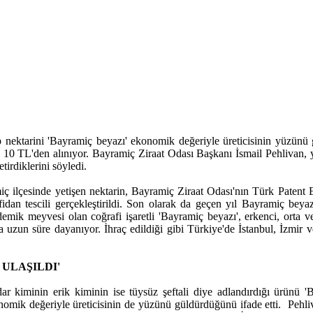
ip nektarini 'Bayramiç beyazı' ekonomik değeriyle üreticisinin yüzünü
su 10 TL'den alınıyor. Bayramiç Ziraat Odası Başkanı İsmail Pehlivan, 
tirdiklerini söyledi.
ç ilçesinde yetişen nektarin, Bayramiç Ziraat Odası'nın Türk Patent E
 fidan tescili gerçekleştirildi. Son olarak da geçen yıl Bayramiç beya
ndemik meyvesi olan coğrafi işaretli 'Bayramiç beyazı', erkenci, orta
a uzun süre dayanıyor. İhraç edildiği gibi Türkiye'de İstanbul, İzmir 
 ULAŞILDI'
 kiminin erik kiminin ise tüysüz şeftali diye adlandırdığı ürünü 'Ba
omik değeriyle üreticisinin de yüzünü güldürdüğünü ifade etti. Pehliv