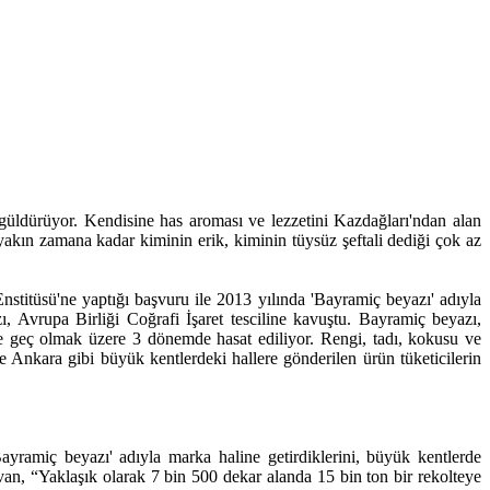
 güldürüyor. Kendisine has aroması ve lezzetini Kazdağları'ndan alan
yakın zamana kadar kiminin erik, kiminin tüysüz şeftali dediği çok az
nstitüsü'ne yaptığı başvuru ile 2013 yılında 'Bayramiç beyazı' adıyla
zı, Avrupa Birliği Coğrafi İşaret tesciline kavuştu. Bayramiç beyazı,
 ve geç olmak üzere 3 dönemde hasat ediliyor. Rengi, tadı, kokusu ve
ve Ankara gibi büyük kentlerdeki hallere gönderilen ürün tüketicilerin
yramiç beyazı' adıyla marka haline getirdiklerini, büyük kentlerde
an, “Yaklaşık olarak 7 bin 500 dekar alanda 15 bin ton bir rekolteye