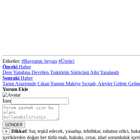
Etiketler;
#Bayramiç beyazı
#Üretici
Önceki
Haber
Dere Yatağına Devrilen Traktörün Sürücüsü Ağır Yaralandı
Sonraki
Haber
Tarım Arazisinde Çıkan Yangın Makiye Sıçradı, Alevler Gölete Geli
Yorum Ekle
İsim
GÖNDER
Dikkat!
Suç teşkil edecek, yasadışı, tehditkar, rahatsız edici, hak
×
içeriklerden doğan her türlü mali, hukuki, cezai, idari sorumluluk içer